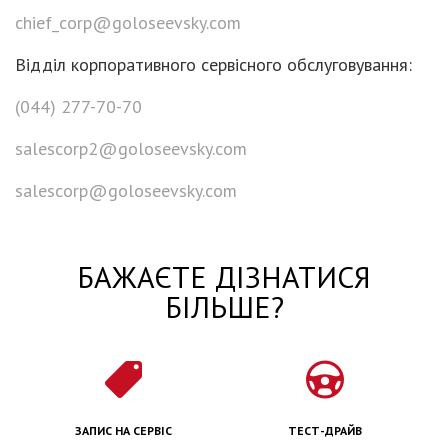
chief_corp@goloseevsky.com
Відділ корпоративного сервісного обслуговування:
(044) 277-70-70
salescorp2@goloseevsky.com
salescorp@goloseevsky.com
БАЖАЄТЕ ДІЗНАТИСЯ
БІЛЬШЕ?
ЗАПИС НА СЕРВІС
ТЕСТ-ДРАЙВ